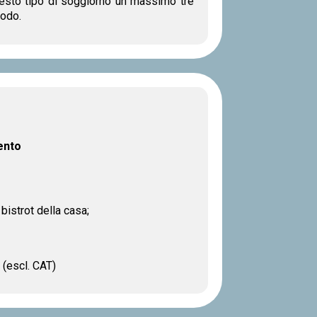
esto tipo di soggiorno un massimo tre
odo.
ento
bistrot della casa;
 (escl. CAT)