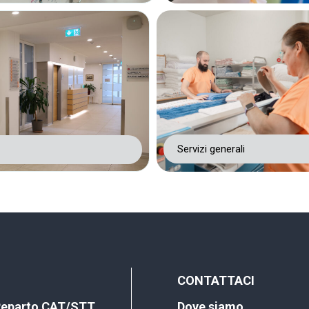
Servizi generali
CONTATTACI
eparto CAT/STT
Dove siamo